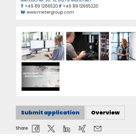
Mettlacher Str. 8, 81379 München
T
+49 89 1266520
F
+49 89 12665220
W
www.metergroup.com
Submit application
Overview
Share