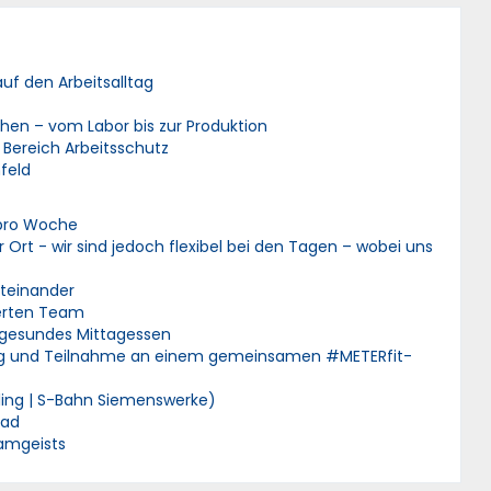
uf den Arbeitsalltag
hen – vom Labor bis zur Produktion
 Bereich Arbeitsschutz
feld
n pro Woche
 Ort - wir sind jedoch flexibel bei den Tagen – wobei uns
Miteinander
ierten Team
 gesundes Mittagessen
zung und Teilnahme an einem gemeinsamen #METERfit-
dling | S-Bahn Siemenswerke)
rad
eamgeists