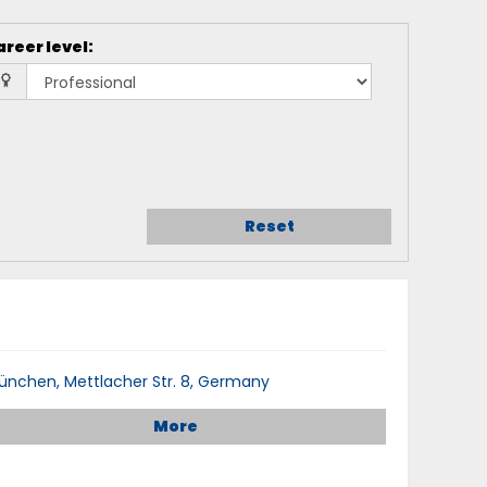
areer level
:
Reset
ünchen, Mettlacher Str. 8, Germany
More